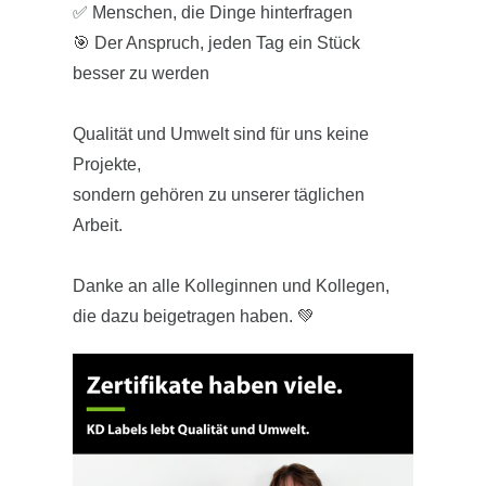
Neugierig geworden?
✅ Menschen, die Dinge hinterfragen
Etikett?
🎯 Der Anspruch, jeden Tag ein Stück
✔ Wie lassen sich regulatorische
Dann bewirb dich jetzt:
besser zu werden
Anforderungen praktikabel umsetzen?
bewerbung@kiliandruck.de
📩
✔ Welche Auswirkungen haben neue
Qualität und Umwelt sind für uns keine
Vorschriften und Verordnungen auf meine
Mehr Infos findest du
HIER
Projekte,
Verpackung?
sondern gehören zu unserer täglichen
✔ Welche Kennzeichnungspflichten gelten
Previous
Next
Arbeit.
für mein Produkt?
Danke an alle Kolleginnen und Kollegen,
Hast du auch eine Frage zu PPWR, CLP
die dazu beigetragen haben. 💚
oder Kennzeichnungspflichten?
Dann melde dich gerne bei
Jystella
!