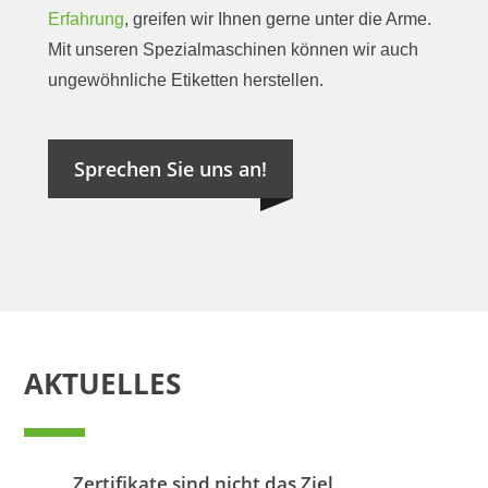
Erfahrung
, greifen wir Ihnen gerne unter die Arme.
Mit unseren Spezialmaschinen können wir auch
ungewöhnliche Etiketten herstellen.
Sprechen Sie uns an!
AKTUELLES
Wer beantwortet bei uns Fragen
📦 Ordnungstalent gesucht.
Zertifikate sind nicht das Ziel,