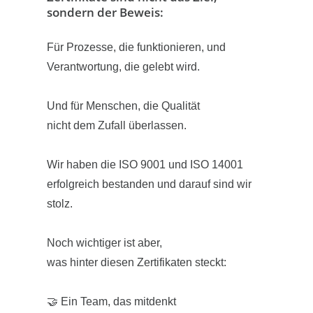
sondern der Beweis:
rund um
Compliance und regulatorische
Anforderungen?
Für Prozesse, die funktionieren, und
Starte deine Ausbildung zur Fachkraft für
Verantwortung, die gelebt wird.
Lagerlogistik (m/w/d) bei KD Labels.
Und für Menschen, die Qualität
👉 Jystella Diljaj
Du sorgst dafür, dass Waren ankommen,
nicht dem Zufall überlassen.
gelagert und pünktlich versendet werden.
Jystella unterstützt unsere Kundinnen und
Wir haben die ISO 9001 und ISO 14001
Kunden bei allen Fragen rund um
Dabei lernst du moderne Lagertechnik
erfolgreich bestanden und darauf sind wir
Compliance
kennen und wirst Schritt für Schritt zum
stolz.
und der praktischen Umsetzung auf
Logistikprofi.
Etiketten und Verpackungen.
Noch wichtiger ist aber,
Und das Beste: Staplerfahren darfst du
was hinter diesen Zertifikaten steckt:
Die meist gestellten Fragen:
auch. 🚜
🤝 Ein Team, das mitdenkt
✔ Welche Information müssen auf mein